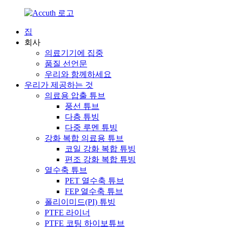
집
회사
의료기기에 집중
품질 선언문
우리와 함께하세요
우리가 제공하는 것
의료용 압출 튜브
풍선 튜브
다층 튜빙
다중 루멘 튜빙
강화 복합 의료용 튜브
코일 강화 복합 튜빙
편조 강화 복합 튜빙
열수축 튜브
PET 열수축 튜브
FEP 열수축 튜브
폴리이미드(PI) 튜빙
PTFE 라이너
PTFE 코팅 하이보튜브