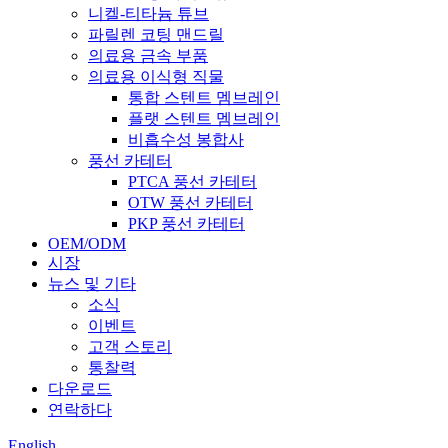
니켈-티타늄 튜브
파릴렌 코팅 맨드릴
의료용 금속 부품
의료용 이식형 직물
통합 스텐트 멤브레인
플랫 스텐트 멤브레인
비흡수성 봉합사
풍선 카테터
PTCA 풍선 카테터
OTW 풍선 카테터
PKP 풍선 카테터
OEM/ODM
시장
뉴스 및 기타
소식
이벤트
고객 스토리
통찰력
다운로드
연락하다
English