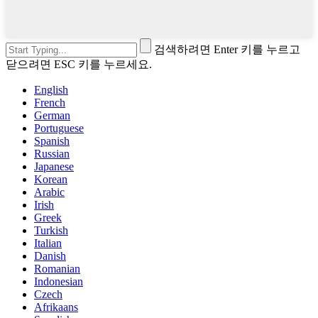
검색하려면 Enter 키를 누르고
닫으려면 ESC 키를 누르세요.
English
French
German
Portuguese
Spanish
Russian
Japanese
Korean
Arabic
Irish
Greek
Turkish
Italian
Danish
Romanian
Indonesian
Czech
Afrikaans