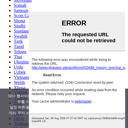
Slovenian
Somali
Samoan
Scots Gaelic
Shona
Sindhi
Sundanese
Swahili
Tajik
Tamil
Telugu
Thai
Ukrainian
Urdu
Uzbek
Vietnamese
Welsh
Xhosa
Yiddish
당사 웹사이트는 유용성을 개선하기 위해 쿠키를 사용합니다.웹사이
Yoruba
트를 이용함으로써 귀하는 쿠키 사용에 동의하게 됩니다.
Zulu
설정 버튼을 클릭하면 언제든지 이 동의를 취소하거나 기본 설정에
Kinyarwanda
따라 쿠키 사용을 조정할 수 있습니다.자세한 내용은,
여기를 클릭해
Tatar
Oriya
주세요.
Turkmen
수용하다
부인하다