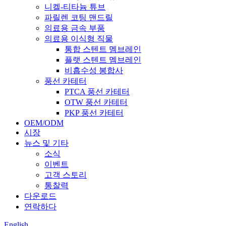
니켈-티타늄 튜브
파릴렌 코팅 맨드릴
의료용 금속 부품
의료용 이식형 직물
통합 스텐트 멤브레인
플랫 스텐트 멤브레인
비흡수성 봉합사
풍선 카테터
PTCA 풍선 카테터
OTW 풍선 카테터
PKP 풍선 카테터
OEM/ODM
시장
뉴스 및 기타
소식
이벤트
고객 스토리
통찰력
다운로드
연락하다
English