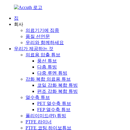
집
회사
의료기기에 집중
품질 선언문
우리와 함께하세요
우리가 제공하는 것
의료용 압출 튜브
풍선 튜브
다층 튜빙
다중 루멘 튜빙
강화 복합 의료용 튜브
코일 강화 복합 튜빙
편조 강화 복합 튜빙
열수축 튜브
PET 열수축 튜브
FEP 열수축 튜브
폴리이미드(PI) 튜빙
PTFE 라이너
PTFE 코팅 하이보튜브