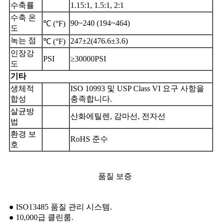
수축률
1.15:1, 1.5:1, 2:1
수축 온
90~240 (194~464)
℃ (°F)
도
녹는 점
247±2(476.6±3.6)
℃ (°F)
인장강
PSI
≥30000PSI
도
기타
생체적
ISO 10993 및 USP Class VI 요구 사항을
합성
충족합니다.
살균방
산화에틸렌, 감마선, 전자선
법
환경 보
RoHS 준수
호
품질 보증
● ISO13485 품질 관리 시스템.
● 10,000급 클린룸.