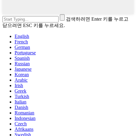
검색하려면 Enter 키를 누르고
닫으려면 ESC 키를 누르세요.
English
French
German
Portuguese
Spanish
Russian
Japanese
Korean
Arabic
Irish
Greek
Turkish
Italian
Danish
Romanian
Indonesian
Czech
Afrikaans
Swedish