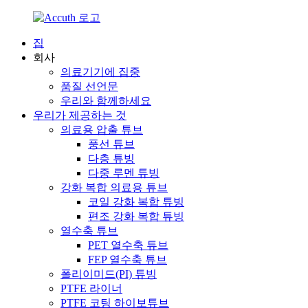
집
회사
의료기기에 집중
품질 선언문
우리와 함께하세요
우리가 제공하는 것
의료용 압출 튜브
풍선 튜브
다층 튜빙
다중 루멘 튜빙
강화 복합 의료용 튜브
코일 강화 복합 튜빙
편조 강화 복합 튜빙
열수축 튜브
PET 열수축 튜브
FEP 열수축 튜브
폴리이미드(PI) 튜빙
PTFE 라이너
PTFE 코팅 하이보튜브