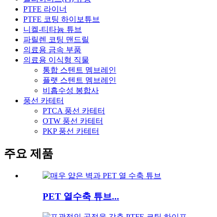
PTFE 라이너
PTFE 코팅 하이보튜브
니켈-티타늄 튜브
파릴렌 코팅 맨드릴
의료용 금속 부품
의료용 이식형 직물
통합 스텐트 멤브레인
플랫 스텐트 멤브레인
비흡수성 봉합사
풍선 카테터
PTCA 풍선 카테터
OTW 풍선 카테터
PKP 풍선 카테터
주요 제품
PET 열수축 튜브...