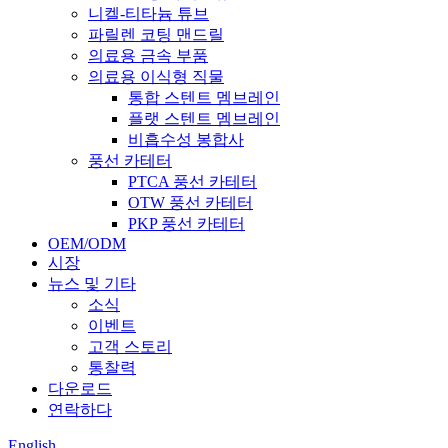
니켈-티타늄 튜브
파릴렌 코팅 맨드릴
의료용 금속 부품
의료용 이식형 직물
통합 스텐트 멤브레인
플랫 스텐트 멤브레인
비흡수성 봉합사
풍선 카테터
PTCA 풍선 카테터
OTW 풍선 카테터
PKP 풍선 카테터
OEM/ODM
시장
뉴스 및 기타
소식
이벤트
고객 스토리
통찰력
다운로드
연락하다
English